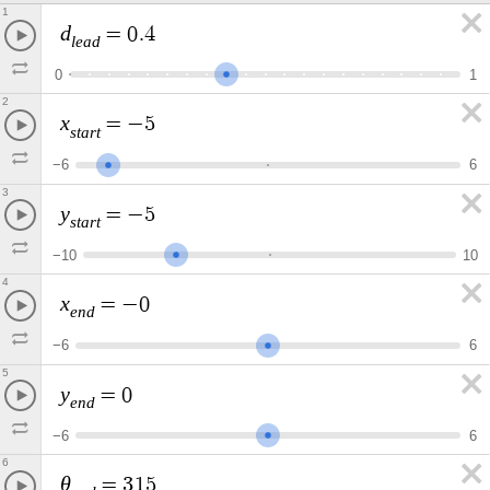
1
d
=
0
.
4
l
e
a
d
0
1
2
x
=
−
5
s
t
a
r
t
−
6
6
3
y
=
−
5
s
t
a
r
t
−
1
0
1
0
4
x
=
−
0
e
n
d
−
6
6
5
y
=
0
e
n
d
−
6
6
6
θ
=
3
1
5