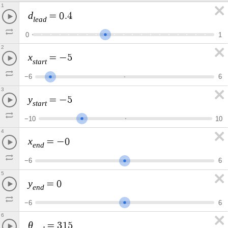
1
d
=
0
.
4
l
e
a
d
0
1
2
x
=
−
5
s
t
a
r
t
−
6
6
3
y
=
−
5
s
t
a
r
t
−
1
0
1
0
4
x
=
−
0
e
n
d
−
6
6
5
y
=
0
e
n
d
−
6
6
6
θ
=
3
1
5