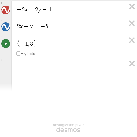
1
x
y
−
2
=
2
−
4
2
x
y
2
−
=
−
5
3
−
1
,
3
Etykieta
4
5
obsługiwane przez