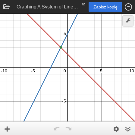
Graphing A System of Linear Equations
Zapisz kopię