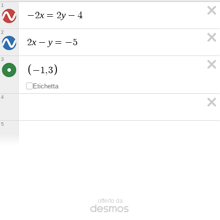
1
x
y
−
2
=
2
−
4
2
x
y
2
−
=
−
5
3
−
1
,
3
Etichetta
4
5
offerto da