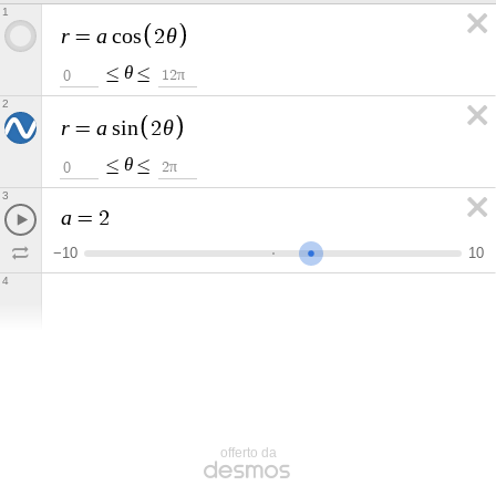
1
r
a
θ
=
c
o
s
2
θ
≤
≤
π
0
1
2
2
r
a
θ
=
s
i
n
2
θ
≤
≤
π
0
2
3
a
=
2
−
1
0
1
0
4
offerto da