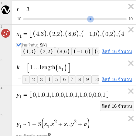
1
r
=
3
−
1
0
1
0
2
x
=
4
,
3
,
2
,
2
,
8
,
6
,
−
1
,
0
,
0
,
2
,
4
,
−
2
1
ป้ายกำกับ:
=
ลิสต์ 16 จำนวน
4
,
3
2
,
2
8
,
6
−
1
,
0
0
,
2
4
,
−
2
3
k
x
=
1
.
.
.
l
e
n
g
t
h
1
=
ลิสต์ 16 จำนวน
1
2
3
4
5
6
7
8
9
1
0
1
1
1
2
1
3
4
y
=
0
,
1
,
0
,
1
,
1
,
0
,
0
,
1
,
0
,
1
,
1
,
0
,
0
,
0
,
0
,
1
1
ลิสต์ 16 จำนวน
5
2
2
y
S
x
x
x
y
a
~
1
−
.
+
.
+
1
1
1
พารามิเตอร์การถดถอย