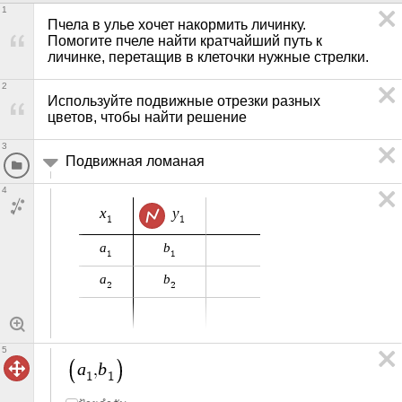
1
Пчела в улье хочет накормить личинку. 
Помогите пчеле найти кратчайший путь к 
личинке, перетащив в клеточки нужные стрелки.
2
Используйте подвижные отрезки разных 
цветов, чтобы найти решение
3
Подвижная ломаная
4
x
y
1
1
a
b
1
1
a
b
2
2
5
a
b
,
1
1