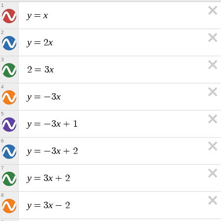
1
y
x
=
2
y
x
=
2
3
x
2
=
3
4
y
x
=
−
3
5
y
x
=
−
3
+
1
6
y
x
=
−
3
+
2
7
y
x
=
3
+
2
8
y
x
=
3
−
2