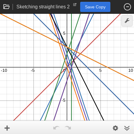
Sketching straight lines 2
Save Copy