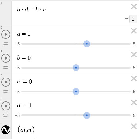
1
a
d
b
c
·
−
·
=
1
2
a
=
1
−
5
5
3
b
=
0
−
5
5
4
c
=
0
−
5
5
5
d
=
1
−
5
5
6
a
t
c
t
,