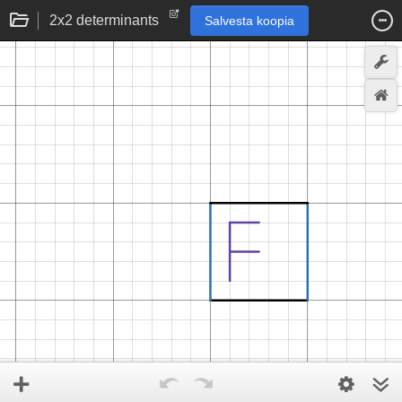
2x2 determinants
Salvesta koopia