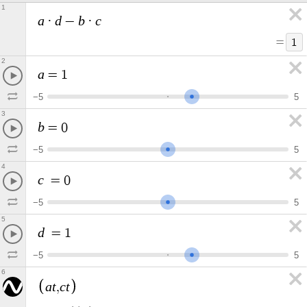
1
a
d
b
c
·
−
·
=
1
2
a
=
1
−
5
5
3
b
=
0
−
5
5
4
c
=
0
−
5
5
5
d
=
1
−
5
5
6
a
t
c
t
,