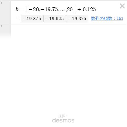
1
b
=
−
2
0
,
−
1
9
.
7
5
,
.
.
.
,
2
0
+
0
.
1
2
5
=
数列の項数：161
−
1
9
.
8
7
5
−
1
9
.
6
2
5
−
1
9
.
3
7
5
−
1
9
.
1
2
5
−
1
8
.
8
2
提供：