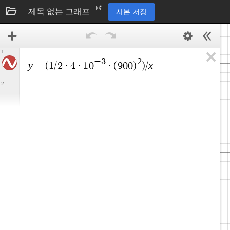
제목 없는 그래프
사본 저장
1
−
3
2
y
x
=
(
1
/
2
·
4
·
1
0
·
(
9
0
0
)
)
/
2