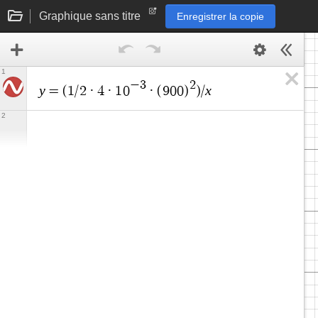
Graphique sans titre
Enregistrer la copie
1
−
3
2
y
x
=
(
1
/
2
·
4
·
1
0
·
(
9
0
0
)
)
/
2