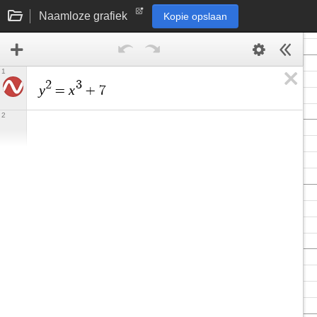
Naamloze grafiek
Kopie opslaan
1
2
3
y
x
=
+
7
2