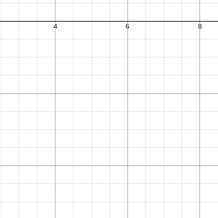
1
9
0
.
8
,
1
.
3
5
3
0
.
9
,
1
.
3
8
4