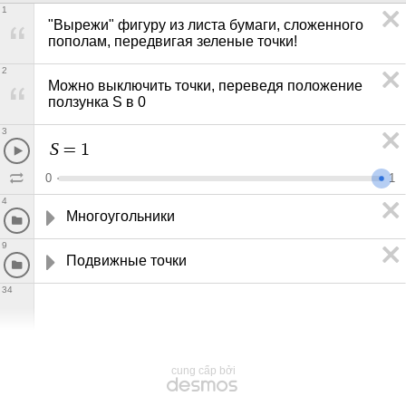
1
"Вырежи" фигуру из листа бумаги, сложенного 
пополам, передвигая зеленые точки! 
2
Можно выключить точки, переведя положение 
ползунка S в 0
3
S
=
1
0
1
4
Многоугольники
9
Подвижные точки
34
cung cấp bởi