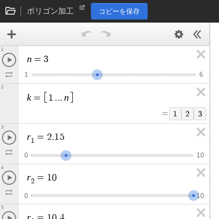
ポリゴン加工
コピーを保存
1
n
=
3
1
6
2
k
n
=
1
.
.
.
=
1
2
3
3
r
=
2
.
1
5
1
0
1
0
4
r
=
1
0
2
0
1
0
5
r
=
1
0
.
4