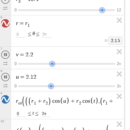
3
0
1
2
6
r
r
=
1
θ
≤
≤
π
0
2
=
2
.
1
5
7
v
=
2
.
8
0
2
π
8
u
=
2
.
7
2
0
2
π
9
r
r
r
u
r
t
r
r
+
c
o
s
+
c
o
s
,
+
s
i
o
t
1
2
2
1
2
t
≤
≤
π
0
2
10