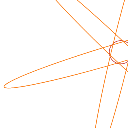
u
r
t
n
+
s
i
n
2
k
π
k
π
2
2