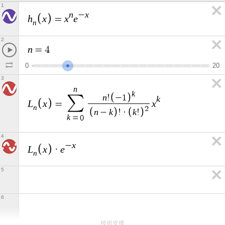
1
n
x
−
h
x
x
e
=
n
2
n
=
4
0
2
0
3
n
k
n
∑
!
−
1
k
L
x
x
=
n
2
n
k
k
−
!
·
!
k
=
0
4
x
−
L
x
e
·
n
5
6
技術支援