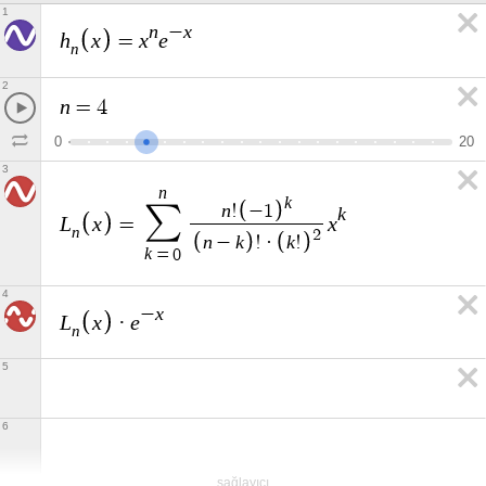
1
n
x
−
h
x
x
e
=
n
2
n
=
4
0
2
0
3
n
k
n
∑
!
−
1
k
L
x
x
=
n
2
n
k
k
−
!
·
!
k
=
0
4
x
−
L
x
e
·
n
5
6
sağlayıcı