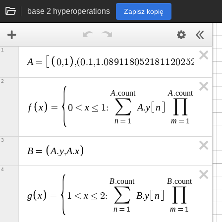
base 2 hyperoperations
Zapisz kopię
1
A
=
0
,
1
,
(
0
.
1
,
1
.
0
8
9
1
1
8
0
5
2
1
8
1
1
2
0
2
5
2
7
)
,
(
0
.
2
A
A
.
c
o
u
n
t
.
c
o
u
n
t
∑
∏
f
x
x
A
y
n
n
=
0
<
≤
1
:
.
=
n
m
=
1
=
1
3
B
A
y
A
x
=
.
,
.
4
B
B
.
c
o
u
n
t
.
c
o
u
n
t
∑
∏
g
x
x
B
y
n
n
=
1
<
≤
2
:
.
=
n
m
=
1
=
1