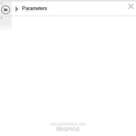
1
Parameters
7
dipersembahkan oleh