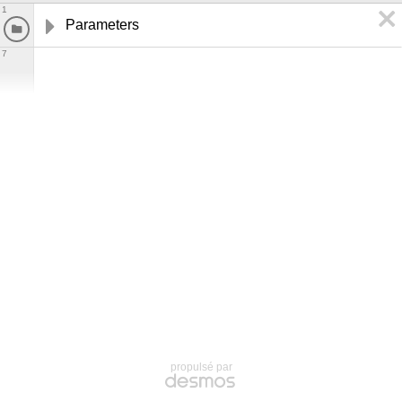
1
Parameters
7
propulsé par