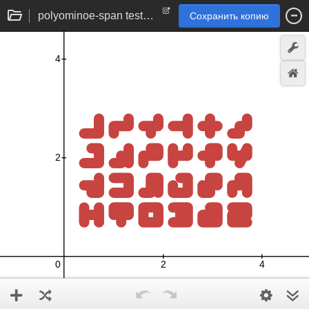
polyominoe-span test for working memory | psychology experiment
Сохранить копию