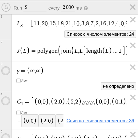
S
2
0
0
0
Run
every
ms
1
L
=
1
1
,
2
0
,
1
5
,
1
8
,
2
1
,
1
0
,
3
,
8
,
7
,
2
,
1
6
,
1
2
,
4
,
0
,
9
,
1
4
,
S
Список с числом элементов: 24
2
J
L
L
L
L
=
p
o
l
y
g
o
n
j
o
i
n
,
l
e
n
g
t
h
.
.
.
1
3
γ
=
∞
,
∞
Имя
не определено
4
C
γ
γ
γ
=
0
,
0
,
2
,
0
,
2
,
2
,
,
,
,
0
,
0
,
0
,
1
,
2
,
1
Имя
не
не
н
=
0
,
0
2
,
0
2
,
2
Список с числом элементов: 36
определено
определено
о
5