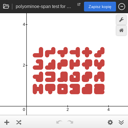
polyominoe-span test for working memory | psychology experiment
Zapisz kopię