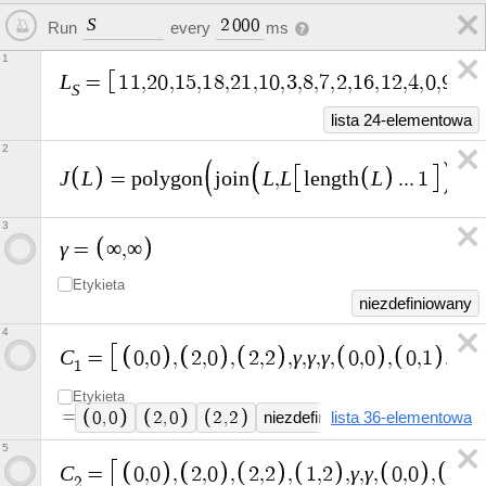
S
2
0
0
0
Run
every
ms
1
L
=
1
1
,
2
0
,
1
5
,
1
8
,
2
1
,
1
0
,
3
,
8
,
7
,
2
,
1
6
,
1
2
,
4
,
0
,
9
,
1
4
,
S
lista 24-elementowa
2
J
L
L
L
L
=
p
o
l
y
g
o
n
j
o
i
n
,
l
e
n
g
t
h
.
.
.
1
3
γ
=
∞
,
∞
Etykieta
niezdefiniowany
4
C
γ
γ
γ
=
0
,
0
,
2
,
0
,
2
,
2
,
,
,
,
0
,
0
,
0
,
1
,
2
,
1
Etykieta
=
0
,
0
2
,
0
2
,
2
niezdefiniowany
lista 36-elementowa
niezdefiniow
5
C
γ
γ
=
0
,
0
,
2
,
0
,
2
,
2
,
1
,
2
,
,
,
0
,
0
,
1
,
0
2