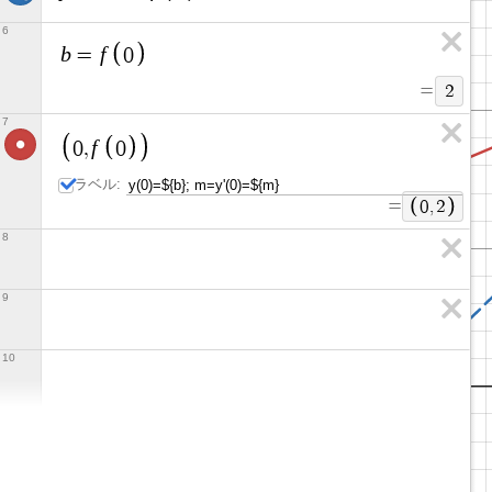
6
b
f
=
0
=
2
7
f
0
,
0
ラベル:
=
0
,
2
8
9
10