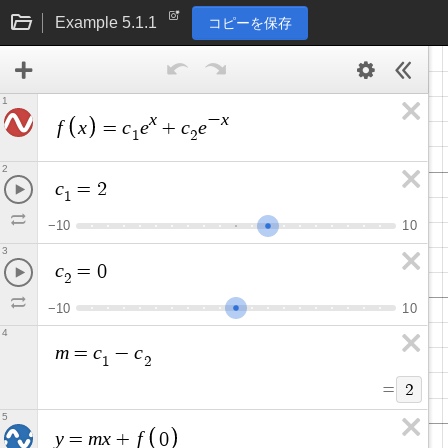
Example 5.1.1
コピーを保存
1
x
x
−
f
x
c
e
c
e
=
+
1
2
2
c
=
2
1
−
1
0
1
0
3
c
=
0
2
−
1
0
1
0
4
m
c
c
=
−
1
2
=
2
5
y
m
x
f
=
+
0