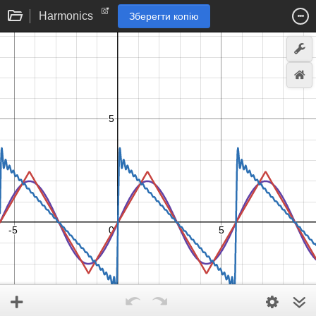
Harmonics
Зберегти копію