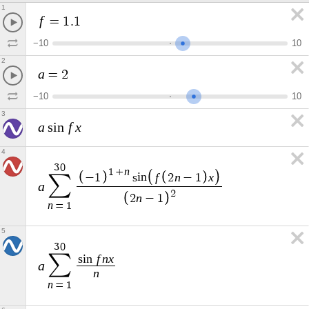
1
f
=
1
.
1
−
1
0
1
0
2
a
=
2
−
1
0
1
0
3
a
f
x
s
i
n
4
3
0
n
1
+
f
n
x
−
1
s
i
n
2
−
1
∑
a
2
n
2
−
1
n
=
1
5
3
0
∑
f
n
x
s
i
n
a
n
n
=
1