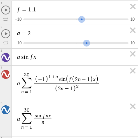
1
f
=
1
.
1
−
1
0
1
0
2
a
=
2
−
1
0
1
0
3
a
f
x
s
i
n
4
3
0
n
1
+
f
n
x
−
1
s
i
n
2
−
1
∑
a
2
n
2
−
1
n
=
1
5
3
0
∑
f
n
x
s
i
n
a
n
n
=
1