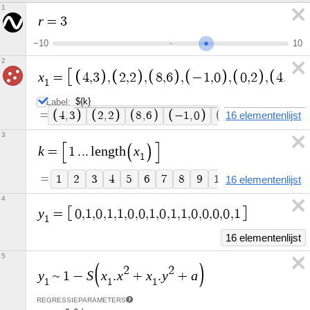
1
r
=
3
−
1
0
1
0
2
x
=
4
,
3
,
2
,
2
,
8
,
6
,
−
1
,
0
,
0
,
2
,
4
,
−
2
1
Label:
=
4
,
3
2
,
2
8
,
6
−
1
,
0
0
16 elementenlijst
,
2
4
,
−
2
3
k
x
=
1
.
.
.
l
e
n
g
t
h
1
=
1
2
3
4
5
6
7
8
9
1
0
1
1
1
2
1
3
16 elementenlijst
4
y
=
0
,
1
,
0
,
1
,
1
,
0
,
0
,
1
,
0
,
1
,
1
,
0
,
0
,
0
,
0
,
1
1
16 elementenlijst
5
2
2
y
S
x
x
x
y
a
~
1
−
.
+
.
+
1
1
1
REGRESSIEPARAMETERS