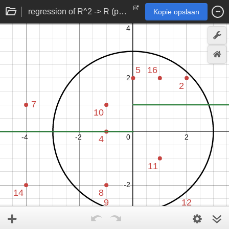
regression of R^2 -> R (point to number) function
Kopie opslaan