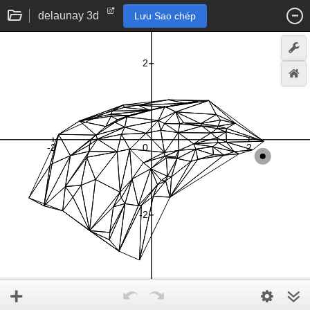
delaunay 3d
Lưu Sao chép