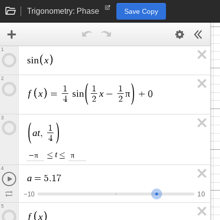
Trigonometry: Phase
Save Copy
1
x
s
i
n
2
1
1
1
f
x
x
π
=
s
i
n
−
+
0
4
2
2
3
1
a
t
,
4
t
≤
≤
π
π
−
4
a
=
5
.
1
7
−
1
0
1
0
5
f
x