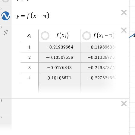
6
y
f
x
π
=
−
7
x
f
x
f
x
π
−
1
1
1
1
−
0
.
2
1
9
3
9
5
6
4
−
0
.
1
1
9
8
5
6
3
8
2
−
0
.
1
3
5
0
7
5
5
8
−
0
.
2
1
0
3
6
7
7
5
3
−
0
.
0
1
7
6
8
4
3
−
0
.
2
4
9
3
7
3
7
5
4
0
.
1
0
4
0
3
6
7
1
−
0
.
2
2
7
3
2
4
3
6
8
9