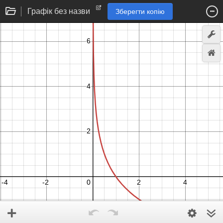
Графік без назви
Зберегти копію