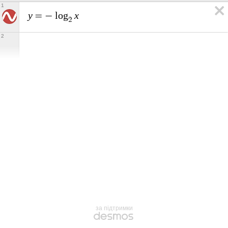
1
y
x
=
−
l
o
g
2
2
за підтримки