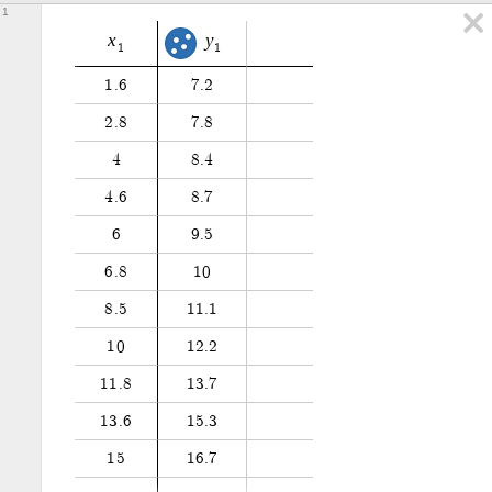
1
x
y
1
1
1
.
6
7
.
2
2
.
8
7
.
8
4
8
.
4
4
.
6
8
.
7
6
9
.
5
6
.
8
1
0
8
.
5
1
1
.
1
1
0
1
2
.
2
1
1
.
8
1
3
.
7
1
3
.
6
1
5
.
3
1
5
1
6
.
7