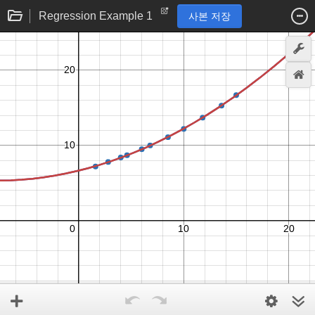
Regression Example 1
사본 저장