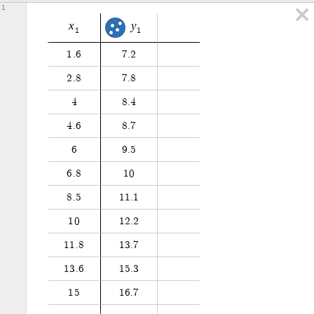
1
x
y
1
1
1
.
6
7
.
2
2
.
8
7
.
8
4
8
.
4
4
.
6
8
.
7
6
9
.
5
6
.
8
1
0
8
.
5
1
1
.
1
1
0
1
2
.
2
1
1
.
8
1
3
.
7
1
3
.
6
1
5
.
3
1
5
1
6
.
7