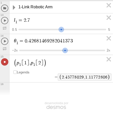
1
1-Link Robotic Arm
13
l
=
2
.
7
1
0
.
5
5
14
θ
=
0
.
4
2
6
8
1
4
6
9
2
8
2
0
4
1
3
7
3
1
−
2
2
π
π
15
p
p
1
,
2
1
1
Legenda
=
2
.
4
5
7
7
8
0
2
9
,
1
.
1
1
7
7
2
8
0
6
16
desenvolvida por