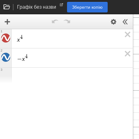
Графік без назви
Зберегти копію
1
4
x
2
4
x
−
3