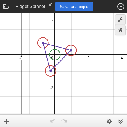
Fidget Spinner
Salva una copia