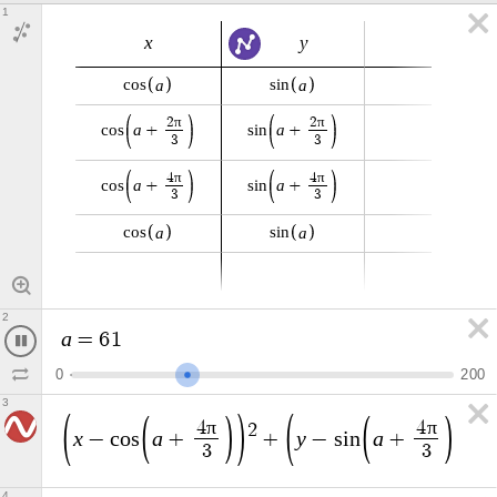
1
x
y
a
a
c
o
s
s
i
n
π
π
2
2
a
a
c
o
s
+
s
i
n
+
3
3
π
π
4
4
a
a
c
o
s
+
s
i
n
+
3
3
a
a
c
o
s
s
i
n
2
a
=
6
2
0
2
0
0
3
π
π
4
4
2
2
x
a
y
a
−
c
o
s
+
+
−
s
i
n
+
3
3
4