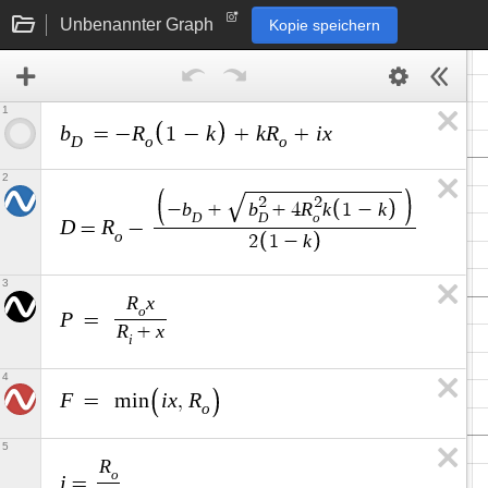
Unbenannter Graph
Kopie speichern
1
b
R
k
k
R
i
x
=
−
1
−
+
+
D
o
o
2
2
2
b
b
R
k
k
−
+
+
4
1
−
D
D
o
D
R
=
−
o
k
2
1
−
3
R
x
o
P
=
R
x
+
i
4
F
i
x
R
=
m
i
n
,
o
5
R
o
i
=