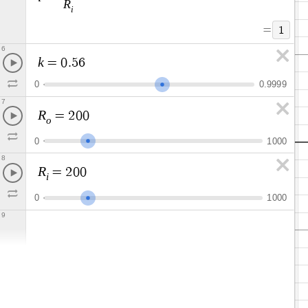
R
i
=
1
6
k
=
0
.
5
6
0
0
.
9
9
9
9
7
R
=
2
0
0
o
0
1
0
0
0
8
R
=
2
0
0
i
0
1
0
0
0
9