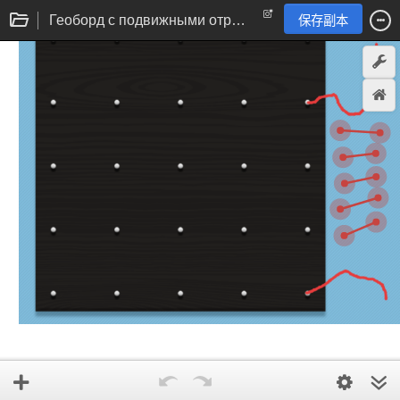
Геоборд с подвижными отрезками
保存副本