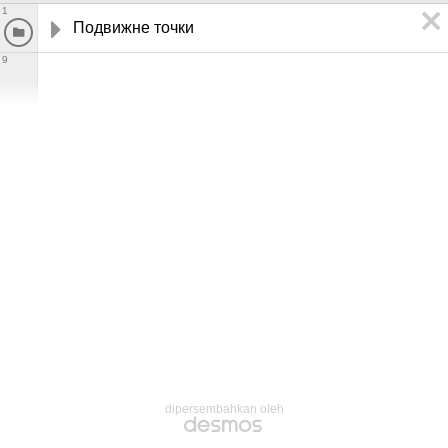
1
Подвижне точки
9
dipersembahkan oleh