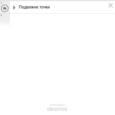
1
Подвижне точки
9
toiteallikas