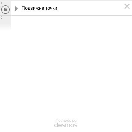
1
Подвижне точки
9
impulsado por