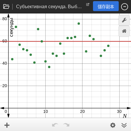
Субъективная секунда. Выборка по 25 замерам
儲存副本