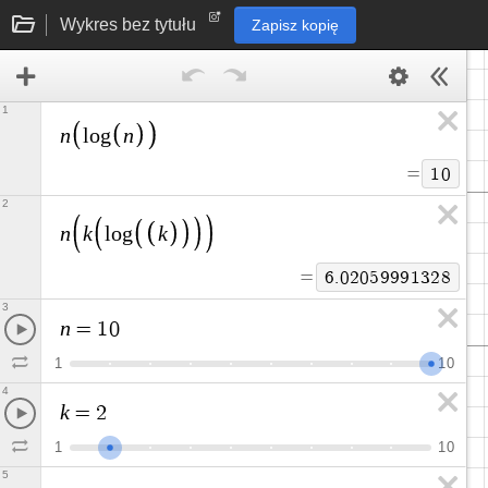
Wykres bez tytułu
Zapisz kopię
1
n
n
l
o
g
=
1
0
2
n
k
k
l
o
g
=
6
.
0
2
0
5
9
9
9
1
3
2
8
3
n
=
1
0
1
1
0
4
k
=
2
1
1
0
5