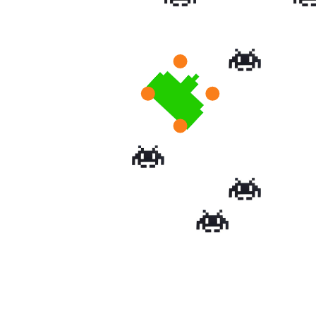
−
4
,
2
,
3
,
5
,
−
6
,
3
,
−
5
,
−
3
,
0
,
2
4
,
2
3
,
5
−
6
,
3
−
5
,
−
3
0
,
2