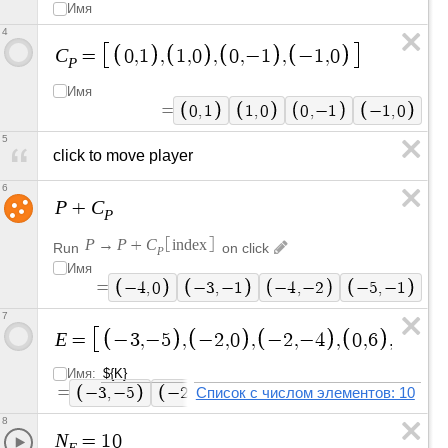
Имя
4
C
=
0
,
1
,
1
,
0
,
0
,
−
1
,
−
1
,
0
P
Имя
=
0
,
1
1
,
0
0
,
−
1
−
1
,
0
5
click to move player
6
P
C
+
P
P
P
C
→
+
i
n
d
e
x
Run
on click
P
Имя
=
−
4
,
0
−
3
,
−
1
−
4
,
−
2
−
5
,
−
1
7
E
=
−
3
,
−
5
,
−
2
,
0
,
−
2
,
−
4
,
0
,
6
,
7
,
3
,
Имя:
=
−
3
,
−
5
−
2
,
0
Список с числом элементов: 10
−
2
,
−
4
0
,
6
7
,
3
−
8
N
=
1
0