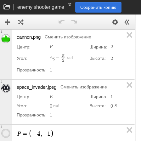
enemy shooter game
Сохранить копию
1
cannon.png
Сменить изображение
P
2
Центр:
Ширина:
π
A
−
2
Угол:
Высота:
S
2
1
Прозрачность:
2
space_invader.jpeg
Сменить изображение
E
1
Центр:
Ширина:
0
0
.
8
Угол:
Высота:
1
Прозрачность:
3
P
=
−
4
,
−
1