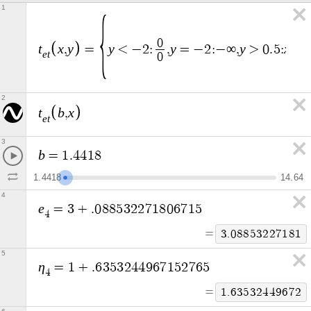
1
t
0
e
t
t
x
y
y
y
y
x
,
=
<
−
2
:
,
=
−
2
:
−
∞
,
>
0
.
5
:
e
t
0
2
t
b
x
,
e
t
3
b
=
1
.
4
4
1
8
1
.
4
4
1
8
1
4
.
6
4
4
e
=
3
+
.
0
8
8
5
3
2
2
7
1
8
0
6
7
1
5
4
=
3
.
0
8
8
5
3
2
2
7
1
8
1
5
η
=
1
+
.
6
3
5
3
2
4
4
9
6
7
1
5
2
7
6
5
4
=
1
.
6
3
5
3
2
4
4
9
6
7
2