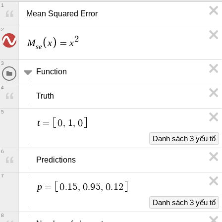
1
Mean Squared Error
2
2
M
x
x
=
s
e
3
Function
4
Truth
5
t
=
0
,
1
,
0
Danh sách 3 yếu tố
6
Predictions
7
p
=
0
.
1
5
,
0
.
9
5
,
0
.
1
2
Danh sách 3 yếu tố
8