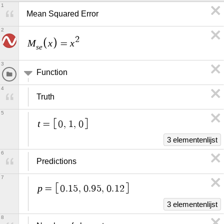
1
Mean Squared Error
2
2
M
x
x
=
s
e
3
Function
4
Truth
5
t
=
0
,
1
,
0
3 elementenlijst
6
Predictions
7
p
=
0
.
1
5
,
0
.
9
5
,
0
.
1
2
3 elementenlijst
8