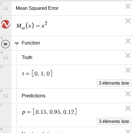
1
Mean Squared Error
2
2
M
x
x
=
s
e
3
Function
4
Truth
5
t
=
0
,
1
,
0
3 éléments liste
6
Predictions
7
p
=
0
.
1
5
,
0
.
9
5
,
0
.
1
2
3 éléments liste
8