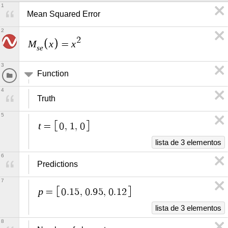
1
Mean Squared Error
2
2
M
x
x
=
s
e
3
Function
4
Truth
5
t
=
0
,
1
,
0
lista de 3 elementos
6
Predictions
7
p
=
0
.
1
5
,
0
.
9
5
,
0
.
1
2
lista de 3 elementos
8