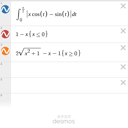
1
π
∫
2
x
t
t
d
t
c
o
s
−
s
i
n
0
2
x
x
1
−
≤
0
3
2
x
x
x
2
+
1
−
−
1
≥
0
4
5
6
技术支持